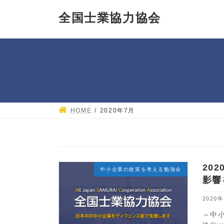
コ
ナ
全国士業協力協会
ン
ビ
テ
ゲー
ン
ショ
ツ
ン
へ
に
ス
移
キッ
動
プ
HOME
2020年7月
20
中小企業の政策を考える勉強会
影響
2020
～中