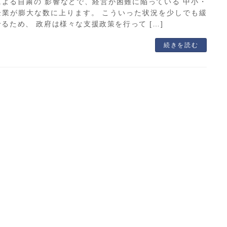
による⾃粛の 影響などで、経営が困難に陥っている 中⼩・
企業が膨⼤な数に上ります。 こういった状況を少しでも緩
るため、 政府は様々な⽀援政策を⾏って […]
続きを読む