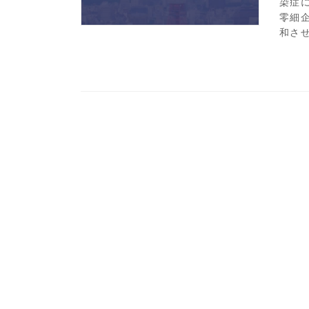
染症
零細
和させ